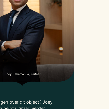
Joey Hehamahua, Partner
agen over dit object? Joey
 helpt u graag verder