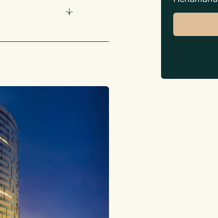
lek om te ontspannen
rtiment van
 flexibel en
1744732 of