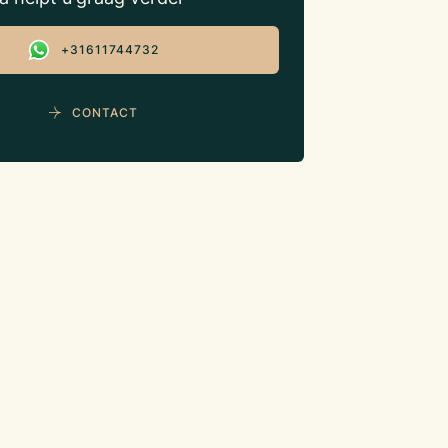
+31611744732
CONTACT