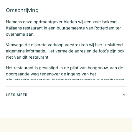
Omschrijving
Namens onze opdrachtgever bieden wij een zeer bekend
Italiaans restaurant in een buurgemeente van Rotterdam ter
overname aan.
Vanwege de discrete verkoop verstrekken wij hier uitsluitend
algemene informatie. Het vermelde adres en de foto’s zijn ook
niet van dit restaurant.
Het restaurant is gevestigd in de plint van hoogbouw, aan de
doorgaande weg tegenover de ingang van het
winkelcentrumcentrum. Naast het restaurant zijn detailhandel,
horeca en dienstverlenende bedrijven gevestigd. In de directe
omgeving van het restaurant is voldoende
LEES MEER
parkeergelegenheid langs de straat en in de parkeergarage
tegenover het restaurant. Het restaurant is zeer bekend bij de
lokale bevolking en trekt door haar naam en faam ook veel
bezoekers uit de omliggende dorpen en steden. Ook het
winkelend publiek stapt graag bij dit restaurant naar binnen
voor een heerlijk diner.