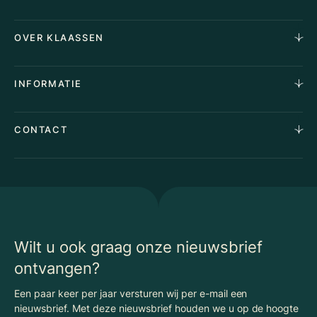
Horecamakelaardij
OVER KLAASSEN
Vastgoedmakelaardij
Aankoopopdracht
Over Ons
INFORMATIE
Stille verkoop
Team
Taxaties
Waarom Klaassen
Provincies
Advies
CONTACT
Vacatures
Huurindexering Bedrijfsruimte
Winkels
Algemene voorwaarden
Vergunningen
Kantoren
Privacyverklaring
Energielabel
Nieuws
Begrippenlijst Horecamakelaardij
Wilt u ook graag onze nieuwsbrief
ontvangen?
Een paar keer per jaar versturen wij per e-mail een
nieuwsbrief. Met deze nieuwsbrief houden we u op de hoogte