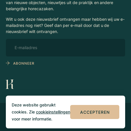
van nieuwe objecten, nieuwtjes uit de praktijk en andere
belangrijke horecazaken.
Wilt u ook deze nieuwsbrief ontvangen maar hebben wij uw e-
mailadres nog niet? Geef dan per e-mail door dat u de
nieuwsbrief wilt ontvangen.
ABONNEER
Deze website gebruikt
cookies. Zie
cookieinstellingen
ACCEPTEREN
© 2026 Klaassen
Privacy
Algemene
Horecamakelaars
voorwaarden
voor meer informatie.