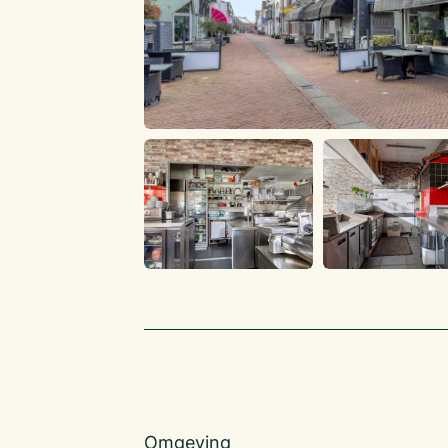
bankgarantie stellen of een waarborgsom stort
(minimaal) 3 maanden huur alsmede de hierov
omzetbelasting.
HUURPRIJSAANPASSING
Jaarlijks, voor het eerst één jaar na ingangsd
huurovereenkomst, op basis van de wijziging 
maandindexcijfer volgens de consumentenprijs
CPI-alle huishoudens (2015=100), gepubliceer
Bureau voor de Statistiek (CBS).
HUUROVEREENKOMST
Huurovereenkomst conform het standaardmod
Onroerende Zaken (ROZ), zoals gehanteerd d
Vereniging voor Makelaars (NVM).
AANVAARDING
In overleg.
COURTAGE
Mocht door bemiddeling van Klaassen Horecam
transactie tot stand komen, zult u hiervoor ge
Omgeving