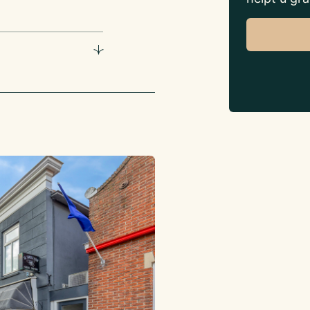
atiegebied
irecte omgeving. Aan
e parkeergarage
orm inventarislijst
oruitbetaling plaats.
al huurder een