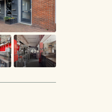
en ter grootte van
er verschuldigde
atum van de
van het
index (CPI) reeks
d door het Centraal
43+
el van de Raad voor
oor de Nederlandse
akelaardij B.V. een
en kosten of courtage