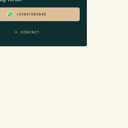
+31641380946
CONTACT