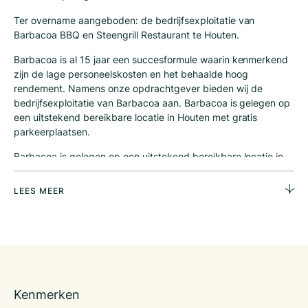
Ter overname aangeboden: de bedrijfsexploitatie van
Barbacoa BBQ en Steengrill Restaurant te Houten.
Barbacoa is al 15 jaar een succesformule waarin kenmerkend
zijn de lage personeelskosten en het behaalde hoog
rendement. Namens onze opdrachtgever bieden wij de
bedrijfsexploitatie van Barbacoa aan. Barbacoa is gelegen op
een uitstekend bereikbare locatie in Houten met gratis
parkeerplaatsen.
Barbacoa is gelegen op een uitstekend bereikbare locatie in
Houten met gratis parkeerplaatsen. Direct zichtbaar vanaf de
A27, tussen Nieuwegein en Utrecht (afslag 29 Houten). De
LEES MEER
Leisure activiteiten zoals Glow Golf en bowlen, versterken de
omzet van het restaurant door goede samenwerking en op
maat gemaakte arrangementen.
Het restaurant beschikt over 150 zitplaatsen met een uniek
terras met nog eens 70 zitplaatsen. Het restaurant beschikt
over tafels met ingebouwde steengrill/bbq en een eigen
Kenmerken
afzuigkap, waar men met 2 tot 150 personen kan