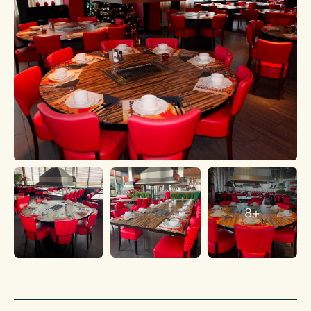
Belendingen
Horecabedrijven, winkels, kantoren en
woningen/appartementen.
Afnameverplichtingen
Gratis, op eigen terrein voldoende parkeerplaatsen, ca. 400.
Bestemming/gebruik
De bestemming is ‘horeca’. Voor meer info
ruimtelijkeplannen.nl
Brouwerijverplichtingen
Geen brouwerijverplichtingen.
Leveranciersverplichtingen
8+
Geen leveranciersverplichtingen.
Brandveiligheidseisen
Voldoet aan alle brandveiligheidseisen.
Inrichtingseisen
Voldoet aan alle inrichtingseisen.