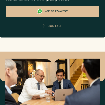
+31611744732
CONTACT