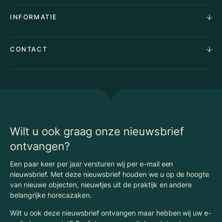
Aankoopopdracht
Over Ons
INFORMATIE
Stille verkoop
Team
Taxaties
Waarom Klaassen
Provincies
Advies
CONTACT
Vacatures
Huurindexering Bedrijfsruimte
Winkels
Algemene voorwaarden
Vergunningen
Kantoren
Privacyverklaring
Energielabel
Nieuws
Begrippenlijst Horecamakelaardij
Wilt u ook graag onze nieuwsbrief
ontvangen?
Een paar keer per jaar versturen wij per e-mail een
nieuwsbrief. Met deze nieuwsbrief houden we u op de hoogte
van nieuwe objecten, nieuwtjes uit de praktijk en andere
belangrijke horecazaken.
Wilt u ook deze nieuwsbrief ontvangen maar hebben wij uw e-