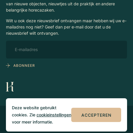
van nieuwe objecten, nieuwtjes uit de praktijk en andere
belangrijke horecazaken.
Wilt u ook deze nieuwsbrief ontvangen maar hebben wij uw e-
mailadres nog niet? Geef dan per e-mail door dat u de
nieuwsbrief wilt ontvangen.
ABONNEER
Deze website gebruikt
cookies. Zie
cookieinstellingen
ACCEPTEREN
© 2026 Klaassen
Privacy
Algemene
Horecamakelaars
voorwaarden
voor meer informatie.