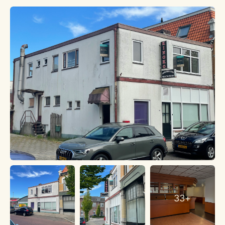
Woningen, het centraal station van Winterswijk en een
tankstation.
PARKEREN
Vrij parkeren in de straat van het pand.
BESTEMMING/GEBRUIK
Voor het object geldt horeca. In de voorschriften omtrent
toelichting van deze aanduiding staat dat de met horeca
aangewezen gronden bestemd zijn voor horecavestigingen,
met uitzondering van bar-dancings, nachtclubs, coffeeshops
en discotheken.
OPPERVLAKTE
De totale m² van het object bedraagt 351,98 m². Meetrapport
conform NEN 2580 is op aanvraag beschikbaar.
WOONRUIMTE
Er is wel woonruimte aanwezig. De woning beschikt over een
eigen ingang aan de achterkant van het pand. Er zijn 7
33+
slaapkamers een keuken en een badkamer aanwezig.
BIJZONDERHEDEN / USP’S