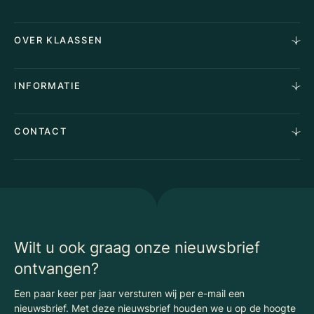
Horecamakelaardij
OVER KLAASSEN
Vastgoedmakelaardij
Aankoopopdracht
Over Ons
INFORMATIE
Stille verkoop
Team
Taxaties
Waarom Klaassen
Provincies
Advies
CONTACT
Vacatures
Huurindexering Bedrijfsruimte
Winkels
Algemene voorwaarden
Vergunningen
Kantoren
Privacyverklaring
Energielabel
Nieuws
Begrippenlijst Horecamakelaardij
Wilt u ook graag onze nieuwsbrief
ontvangen?
Een paar keer per jaar versturen wij per e-mail een
nieuwsbrief. Met deze nieuwsbrief houden we u op de hoogte