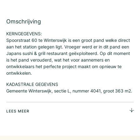
Omschrijving
KERNGEGEVENS:
Spoorstraat 60 te Winterswijk is een groot pand welke direct
aan het station gelegen ligt. Vroeger werd er in dit pand een
Japans sushi & grill restaurant geëxploiteerd. Op dit moment
is het pand verouderd, wat het voor aannemers en
ontwikkelaars het perfecte project maakt om opnieuw te
ontwikkelen.
KADASTRALE GEGEVENS
Gemeente Winterswijk, sectie L, nummer 4041, groot 363 m2.
LOCATIE EN SITUERING
De lokalisering van dit pand is heel goed aangezien de
LEES MEER
Spoorstraat dé straat is voor mensen die van het station af
komen en richting de stad willen. Voor welke volgende
exploitant dan ook is een pand aan het station natuurlijk een
geweldige voorsprong op de concurrentie.