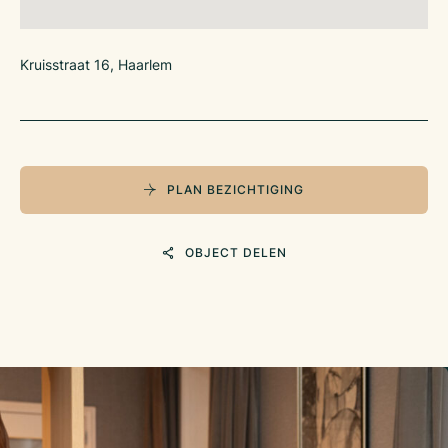
ook steeds knusser. Het gezellige zithoekje
achterin met bankjes en fijn natuurlijk licht dankzij de
lichtkoepels, is de perfecte plek om bij MultiVlaai binnen te
Kruisstraat 16, Haarlem
genieten van de sfeervolle inrichting en de heerlijke
lekkernijen. In totaal heeft MultiVlaai Haarlem ca. 40
zitplaatsen binnen.
Op de eerste verdieping is meteen aan de rechterzijde een
deur naar een ruime kantoor/opslagruimte. Om de hoek langs
PLAN BEZICHTIGING
de trap zijn de toiletten en daarnaast nog een opslagruimte
voorzien van een vriescel.
De totale bedrijfsruimte bedraagt circa 121 m2, waarvan circa
OBJECT DELEN
67,5 m2 de begane grond betreft met de
verkoopruimte en productieruimte achter de balie. De eerste
verdieping is circa 53,5 m2 groot.
Zitplaatsen/capaciteit
Binnen: ca. 40 zitplaatsen
Buiten: ca. 30 zitplaatsen
Franchiseverplichting:
Er geldt een franchise verplichting bij MultiVlaai Retail B.V. De