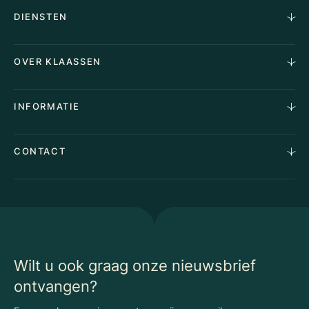
DIENSTEN
Horecamakelaardij
OVER KLAASSEN
Vastgoedmakelaardij
Aankoopopdracht
Over Ons
INFORMATIE
Stille verkoop
Team
Taxaties
Waarom Klaassen
Provincies
Advies
CONTACT
Vacatures
Huurindexering Bedrijfsruimte
Winkels
Algemene voorwaarden
Vergunningen
Kantoren
Privacyverklaring
Energielabel
Nieuws
Begrippenlijst Horecamakelaardij
Wilt u ook graag onze nieuwsbrief
ontvangen?