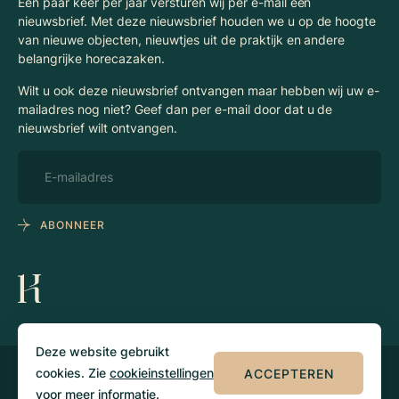
Een paar keer per jaar versturen wij per e-mail een
nieuwsbrief. Met deze nieuwsbrief houden we u op de hoogte
van nieuwe objecten, nieuwtjes uit de praktijk en andere
belangrijke horecazaken.
Wilt u ook deze nieuwsbrief ontvangen maar hebben wij uw e-
mailadres nog niet? Geef dan per e-mail door dat u de
nieuwsbrief wilt ontvangen.
ABONNEER
Deze website gebruikt
cookies. Zie
cookieinstellingen
ACCEPTEREN
© 2026 Klaassen
Privacy
Algemene
Horecamakelaars
voorwaarden
voor meer informatie.