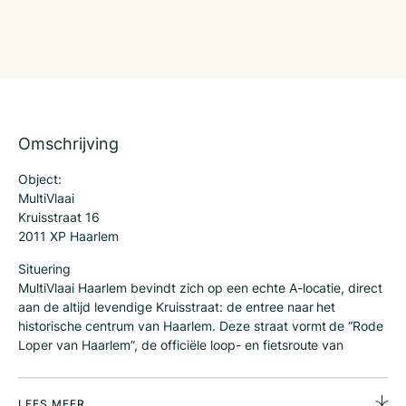
Omschrijving
Object:
MultiVlaai
Kruisstraat 16
2011 XP Haarlem
Situering
MultiVlaai Haarlem bevindt zich op een echte A-locatie, direct
aan de altijd levendige Kruisstraat: de entree naar het
historische centrum van Haarlem. Deze straat vormt de “Rode
Loper van Haarlem”, de officiële loop- en fietsroute van
Station Haarlem naar de Grote Markt. Het is dé route voor
toeristen, forensen en dagelijks woon werkverkeer dat via het
OV de stad binnenkomt.
LEES MEER