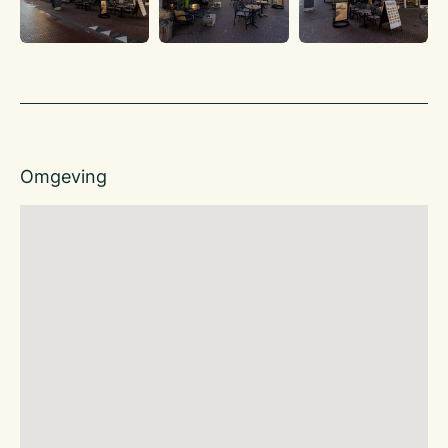
Deze vestigingen zijn eigendom van actieve, zelfstandige
ondernemers die, als franchisenemer, gebruik maken van de
succesformule die MultiVlaai in 30 jaar is geworden.
MultiVlaai Retail B.V. is de franchisegever en heeft het
intellectuele eigendom van de formule. De individuele
franchisenemers kunnen, tegen een financiële vergoeding
(een franchise fee 5% van de omzet), gebruikmaken van de
formule van MultiVlaai, dus ook van de handelsnaam en de
Omgeving
naamsbekendheid.
Bovendien profiteren zij van de gezamenlijke inkoop,
landelijke marketing en weten zij zich verzekerd van de hoge
kwaliteit die de bakkerij biedt. De franchisegever hecht grote
waarde aan de uitstraling van deze formule, het bewaken en
beheersen van de kwaliteit en uiteraard de omzet en
ondersteunt en adviseert de franchisenemers op vele fronten.
De verkoop bestaat uit de bedrijfsinventaris en goodwill.
Hetgeen de franchisegever toebehoort wordt niet mee
verkocht, waaronder handelsnaam, domeinnaam en social
media accounts.