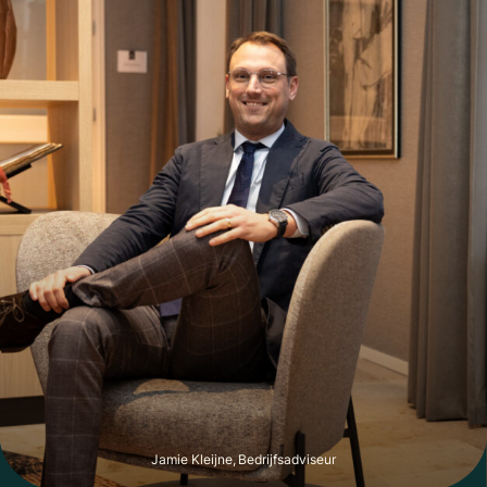
entreefee bedraagt €4.538,- en een franchisefee van 5% van
de omzet. Hetgeen de franchisegever toebehoort wordt niet
mee verkocht.
Inventaris / lease:
De aanwezige inventaris bevindt zich in goede staat. Er zijn
geen bruikleengoederen of lease contracten.
Bestemming:
Het betreft een enkelbestemming Centrum-2, met een
specifieke functieaanduiding van Horeca t/m
categorie 2, oftewel:
– categorie 1: horecabedrijven die hoofdzakelijk overdag
eenvoudige etenswaren verstrekken, zoals lunchrooms,
ijssalons, koffie / theehuizen, broodjeszaken.
– categorie 2: horecabedrijven die hoofdzakelijk maaltijden
verstrekken en als nevenactiviteit alcoholische en niet-
alcoholische dranken verstrekken waarbij de nadruk ligt op
het verstrekken van maaltijden, zoals restaurants, snackbars.
Voor precieze informatie over de bestemming, contacteer de
Jamie Kleijne, Bedrijfsadviseur
Gemeente Haarlem en kijk op het