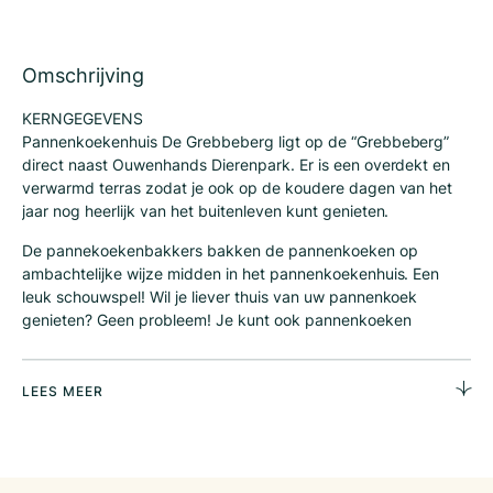
Omschrijving
KERNGEGEVENS
Pannenkoekenhuis De Grebbeberg ligt op de “Grebbeberg”
direct naast Ouwenhands Dierenpark. Er is een overdekt en
verwarmd terras zodat je ook op de koudere dagen van het
jaar nog heerlijk van het buitenleven kunt genieten.
De pannekoekenbakkers bakken de pannenkoeken op
ambachtelijke wijze midden in het pannenkoekenhuis. Een
leuk schouwspel! Wil je liever thuis van uw pannenkoek
genieten? Geen probleem! Je kunt ook pannenkoeken
afhalen. Pannenkoekenhuis De Grebbeberg is zeven dagen in
de week open van 12-20 uur. Dit leuke en gezellige
pannenkoekenhuis is gevestigd in een modern vrijstaand
LEES MEER
pand gelegen aan de oostzijde van Rhenen, aan de drukke
N225, die loopt van Driebergen langs Doorn, Leersum,
Amerongen, Elst, Rhenen, Wageningen, Renkum, Heelsum,
Oosterbeek naar Arnhem en heeft een lengte van ruim 52