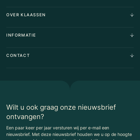
Horecamakelaardij
OVER KLAASSEN
Vastgoedmakelaardij
Aankoopopdracht
Over Ons
INFORMATIE
Stille verkoop
Team
Taxaties
Waarom Klaassen
Provincies
Advies
CONTACT
Vacatures
Huurindexering Bedrijfsruimte
Winkels
Algemene voorwaarden
Vergunningen
Kantoren
Privacyverklaring
Energielabel
Nieuws
Begrippenlijst Horecamakelaardij
Wilt u ook graag onze nieuwsbrief
ontvangen?
Een paar keer per jaar versturen wij per e-mail een
nieuwsbrief. Met deze nieuwsbrief houden we u op de hoogte