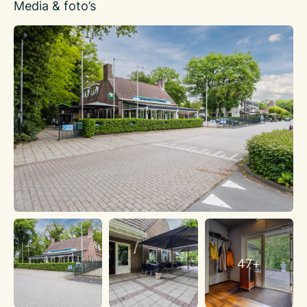
Media & foto’s
KADASTRALE GEGEVENS
Gemeente Rhenen, sectie E, nummer 3710, groot 473 m2.
LOCATIE EN SITUERING
Grebbeweg 101 in Rhenen is een strategische locatie aan de
oostzijde van Rhenen, gelegen in de provincie Utrecht.
Vandaag de dag is Grebbeweg 101 een levendige en goed te
bereiken locatie, met Ouwehands Dierenpark op nog geen 2
minuten lopen is dit een populaire bestemming voor zowel
locals als bezoekers die na een dagje Ouwehands Dierenpark
trek hebben gekregen in een pannenkoek.
DEMOGRAFISCHE GEGEVENS
Rhenen is een plaats in de gemeente Rhenen, gelegen in de
provincie Utrecht. In begin 2026 telde Rhenen 15.695
inwoners. Rhenen heeft ongeveer 6.610 huishoudens, er zijn
6.541 woning waarvan 63% bestaat uit koopwoningen. De
gemiddelde WOZ-waarde van een woning in Rhenen
47+
bedraagt €451.117. Er zijn 2.275 bedrijfsvestigingen in Rhenen
geregistreerd waarvan 385 horecabedrijven.
BEREIKBAARHEID