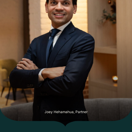
Afzuiginst. keuken: ja
Airconditioning: nee (wel in de woonruimte)
Brandmeldinstallatie: nee, wel rookmelders
Camerabeveiliging: nee
Goederenlift: nee
Personenlift nee
Luchtbehandeling: ja, deels
Muziekinstallatie ja
Sprinklers: nee
Vetvangput: ja
Krachtstroom: ja
Waterontharder: ja
Warmwatervoorz. ja
Zonnepanelen: nee
Overige installaties: vetput, waterontharder
PERSONEEL
Er zijn 2 vaste medewerkers in dienst. Daarnaast werkt het
Joey Hehamahua, Partner
bedrijf met nul-uren contracten en oproepkrachten. Er is 1
meewerkende eigenaar.