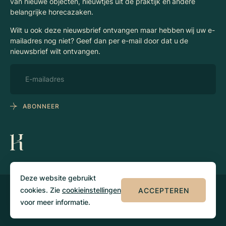
van nieuwe objecten, nieuwtjes uit de praktijk en andere
belangrijke horecazaken.
Wilt u ook deze nieuwsbrief ontvangen maar hebben wij uw e-
mailadres nog niet? Geef dan per e-mail door dat u de
nieuwsbrief wilt ontvangen.
ABONNEER
Deze website gebruikt
cookies. Zie
cookieinstellingen
ACCEPTEREN
© 2026 Klaassen
Privacy
Algemene
Horecamakelaars
voorwaarden
voor meer informatie.