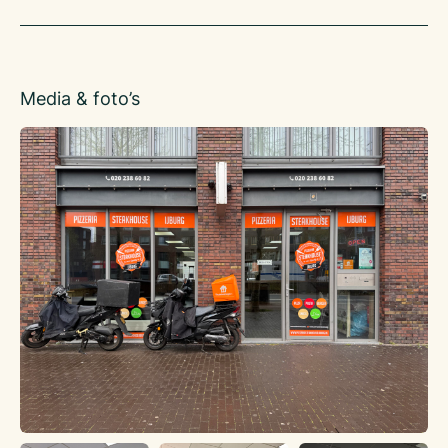
De sfeer is gezellig en relaxed. Iedereen voelt zich hier
welkom of je nou met vrienden komt eten, iets
snel wilt meenemen, of even alleen een hapje komt doen. Veel
mensen uit de buurt komen hier graag,
Media & foto’s
maar ook voorbijgangers weten de zaak goed te vinden.
Op het menu staan allerlei soorten pizza’s en pasta’s van
bekende klassiekers tot lekkere
verrassingen. Alles wordt vers gemaakt en je merkt dat
meteen aan de smaak.
Wat ook fijn is: de service is snel en vriendelijk. Of je nu in het
restaurant eet of thuis, de kwaliteit blijft
top. Bij Pizza Pasta’s IJburg krijg je gewoon goed eten voor
een goede prijs.
https://pizzaijburg.foodticket.nl/
Via de glazen entree aan de voorzijde stap je direct de warme
en moderne pizzeria binnen. De zaak is
overzichtelijk ingedeeld met een ruime balie aan de
rechterzijde, waar bestellingen worden opgenomen en
gerechten vers bereid worden in de open keuken. De