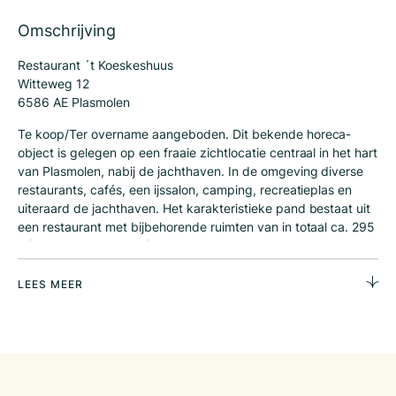
Omschrijving
Restaurant ´t Koeskeshuus
Witteweg 12
6586 AE Plasmolen
Te koop/Ter overname aangeboden. Dit bekende horeca-
object is gelegen op een fraaie zichtlocatie centraal in het hart
van Plasmolen, nabij de jachthaven. In de omgeving diverse
restaurants, cafés, een ijssalon, camping, recreatieplas en
uiteraard de jachthaven. Het karakteristieke pand bestaat uit
een restaurant met bijbehorende ruimten van in totaal ca. 295
m² waarvan ca. 172 m² een restaurant in twee gedeelten (65
zitplaatsen, zeer ruim opgezet) , 53 m2 volledig ingerichte
keuken met alle apparatuur, 23 m2 kantoor, 18 m2
LEES MEER
kelderruimte en een verdieping van 27 m2. Tevens is er een
groot buitenterras aanwezig van 180 m2.
Indeling
Binnenkomst in hal met gescheiden toiletgroep. Toegang tot
de verkoopruimte aan de linkerkant van de hal. De