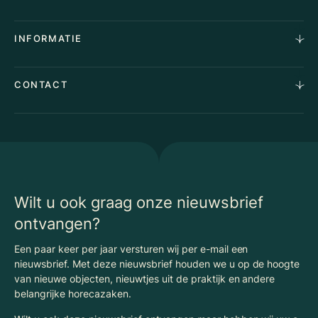
Vastgoedmakelaardij
Aankoopopdracht
Over Ons
INFORMATIE
Stille verkoop
Team
Taxaties
Waarom Klaassen
Provincies
Advies
CONTACT
Vacatures
Huurindexering Bedrijfsruimte
Winkels
Algemene voorwaarden
Vergunningen
Kantoren
Privacyverklaring
Energielabel
Nieuws
Begrippenlijst Horecamakelaardij
Wilt u ook graag onze nieuwsbrief
ontvangen?
Een paar keer per jaar versturen wij per e-mail een
nieuwsbrief. Met deze nieuwsbrief houden we u op de hoogte
van nieuwe objecten, nieuwtjes uit de praktijk en andere
belangrijke horecazaken.