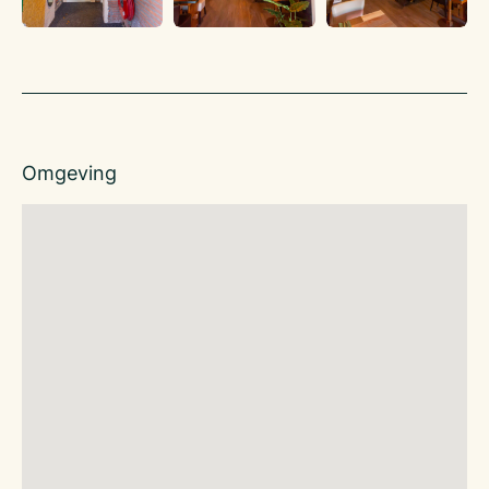
€ 89.500,–
De huurprijs van het registergoed bedraagt ca.:
€ 1.500,–, per maand, vrij van BTW
Inclusief bovenwoningen
De huurprijs totaal incl. 2 bovenwoningen bedraagt ca.:
€ 4.250,– per maand, vrij van BTW
Omgeving
Download de brochure onderaan de pagina!
Voor meer informatie neem vrijblijvend contact op met
Horecamakelaar Gary Mey, 06-51382467 of via
g.mey@klaassenbv.nl.