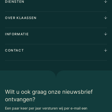
DIENSTEN
Horecamakelaardij
OVER KLAASSEN
Vastgoedmakelaardij
Aankoopopdracht
Over Ons
INFORMATIE
Stille verkoop
Team
Taxaties
Waarom Klaassen
Provincies
Advies
CONTACT
Vacatures
Huurindexering Bedrijfsruimte
Winkels
Algemene voorwaarden
Vergunningen
Kantoren
Privacyverklaring
Energielabel
Nieuws
Begrippenlijst Horecamakelaardij
Wilt u ook graag onze nieuwsbrief
ontvangen?
Een paar keer per jaar versturen wij per e-mail een