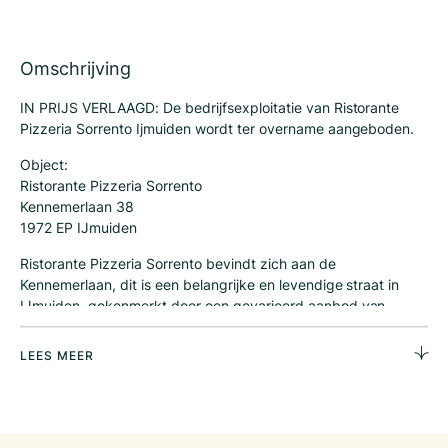
Omschrijving
IN PRIJS VERLAAGD: De bedrijfsexploitatie van Ristorante
Pizzeria Sorrento Ijmuiden wordt ter overname aangeboden.
Object:
Ristorante Pizzeria Sorrento
Kennemerlaan 38
1972 EP IJmuiden
Ristorante Pizzeria Sorrento bevindt zich aan de
Kennemerlaan, dit is een belangrijke en levendige straat in
IJmuiden, gekenmerkt door een gevarieerd aanbod van
winkels, restaurants en cafés.
LEES MEER
Als centrale verkeersader verbindt de laan verschillende delen
van de stad, wat zorgt voor een constante toestroom van
zowel lokale bewoners als bezoekers van buitenaf.
Het betreft een tussengelegen (horeca)bedrijfspand. Een van
de eerste horecazaken die je tegenkomt wanneer je de