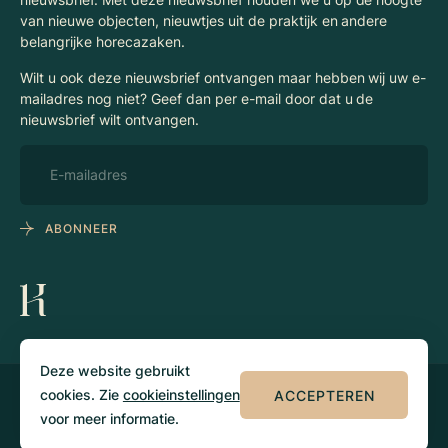
van nieuwe objecten, nieuwtjes uit de praktijk en andere
belangrijke horecazaken.
Wilt u ook deze nieuwsbrief ontvangen maar hebben wij uw e-
mailadres nog niet? Geef dan per e-mail door dat u de
nieuwsbrief wilt ontvangen.
ABONNEER
Deze website gebruikt
cookies. Zie
cookieinstellingen
ACCEPTEREN
© 2026 Klaassen
Privacy
Algemene
Horecamakelaars
voorwaarden
voor meer informatie.