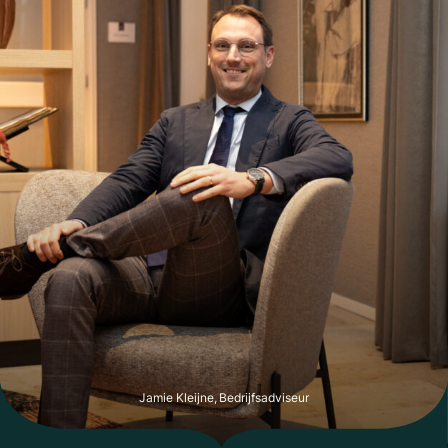
en het Omgevingsloket.
Bijzonderheden / USP’s
• A-locatie in de Gouden Bocht van het Spaarne
• Unieke ligging aan het water in het historische centrum van
Haarlem
• Royale ruimte met veel verkoopoppervlak
• Professionele horecakeuken aanwezig
• Geschikt voor private dining, meetings en evenementen
• Multifunctionele indeling met diverse gebruiksmogelijkheden
• Inclusief één parkeerplaats
De vraagprijs voor de bedrijfsexploitatie bedraagt:
€ 125.000,-
De huurprijs van het registergoed bedraagt circa:
€ 55.000,- per jaar exclusief BTW.
Voor meer informatie neem vrijblijvend contact op met Jamie
Kleijne van Klaassen Horecamakelaardij B.V. via 06-45210158
Jamie Kleijne, Bedrijfsadviseur
of j.kleijne@klaassenbv.nl.