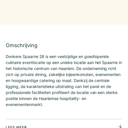
Omschrijving
Donkere Spaarne 28 is een veelzijdige en goedlopende
culinaire eventlocatie op een unieke locatie aan het Spaarne in
het historische centrum van Haarlem. De onderneming richt
zich op private dining, zakelijke bijeenkomsten, evenementen
en hoogwaardige catering op maat. Dankzij de centrale
ligging, de karakteristieke uitstraling van het pand en de
professionele faciliteiten profiteert de locatie van een sterke
positie binnen de Haarlemse hospitality- en
evenementenmarkt.
Object:
Truffels Donkere Spaarne
Donkere Spaarne 28
LEES MEER