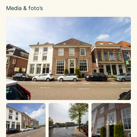
ongeveer tien minuten wandelen van de locatie en de
Media & foto’s
belangrijkste uitvalswegen zijn snel bereikbaar.
Haarlem is een stad en gemeente in Nederland en de
hoofdstad van de provincie Noord-Holland. Na Amsterdam is
Haarlem de grootste stad van Noord-Holland. Ten oosten van
Haarlem liggen Amsterdam (19 km) en Schiphol (13 km) en de
kust bevindt zich circa 7 km ten westen van de stad.
Profilering
Donkere Spaarne 28 is een veelzijdige culinaire eventlocatie in
het hart van Haarlem, gespecialiseerd in private dining,
zakelijke bijeenkomsten, evenementen en hoogwaardige
catering op maat. Geen traditioneel restaurant, maar een
unieke locatie waar gastronomie, sfeer en beleving
samenkomen.
Met een breed aanbod aan verfijnde fingerfood, luxe food
bites en culinaire concepten op maat sluit iedere invulling
naadloos aan op de wensen van gasten en opdrachtgevers.
22+
Van intieme diners en stijlvolle borrels tot zakelijke meetings,
presentaties en grootschalige evenementen: ieder concept