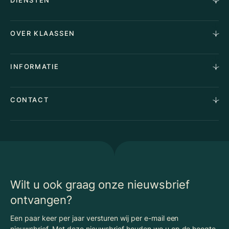
DIENSTEN
Horecamakelaardij
OVER KLAASSEN
Vastgoedmakelaardij
Aankoopopdracht
Over Ons
INFORMATIE
Stille verkoop
Team
Taxaties
Waarom Klaassen
Provincies
Advies
CONTACT
Vacatures
Huurindexering Bedrijfsruimte
Winkels
Algemene voorwaarden
Vergunningen
Kantoren
Privacyverklaring
Energielabel
Nieuws
Begrippenlijst Horecamakelaardij
Wilt u ook graag onze nieuwsbrief
ontvangen?
Een paar keer per jaar versturen wij per e-mail een
nieuwsbrief. Met deze nieuwsbrief houden we u op de hoogte