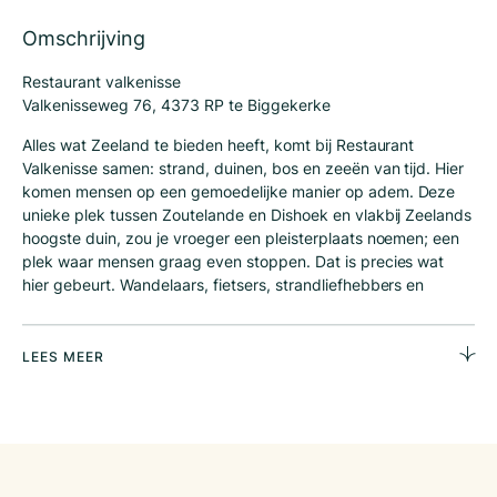
Omschrijving
Restaurant valkenisse
Valkenisseweg 76, 4373 RP te Biggekerke
Alles wat Zeeland te bieden heeft, komt bij Restaurant
Valkenisse samen: strand, duinen, bos en zeeën van tijd. Hier
komen mensen op een gemoedelijke manier op adem. Deze
unieke plek tussen Zoutelande en Dishoek en vlakbij Zeelands
hoogste duin, zou je vroeger een pleisterplaats noemen; een
plek waar mensen graag even stoppen. Dat is precies wat
hier gebeurt. Wandelaars, fietsers, strandliefhebbers en
campinggasten komen hier op een gemoedelijke manier
samen. Voor een sfeervol plekje op het terras of een gezellig
tafeltje binnen in het sfeervolle restaurant.
LEES MEER
Twee moderne studio’s
Boven het restaurant zijn twee mooie, moderne studio’s voor
twee personen waar een leuke omzet mee wordt behaald.
Deze worden verhuurd via booking.com. Veel terugkerende
gasten boeken de kamers rechtstreeks online.