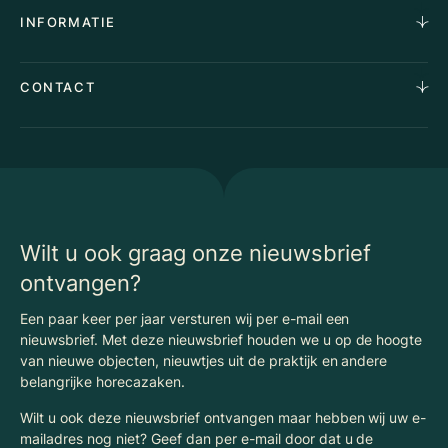
Aankoopopdracht
Over Ons
INFORMATIE
Stille verkoop
Team
Taxaties
Waarom Klaassen
Provincies
Advies
CONTACT
Vacatures
Huurindexering Bedrijfsruimte
Winkels
Algemene voorwaarden
Vergunningen
Kantoren
Privacyverklaring
Energielabel
Nieuws
Begrippenlijst Horecamakelaardij
Wilt u ook graag onze nieuwsbrief
ontvangen?
Een paar keer per jaar versturen wij per e-mail een
nieuwsbrief. Met deze nieuwsbrief houden we u op de hoogte
van nieuwe objecten, nieuwtjes uit de praktijk en andere
belangrijke horecazaken.
Wilt u ook deze nieuwsbrief ontvangen maar hebben wij uw e-
mailadres nog niet? Geef dan per e-mail door dat u de