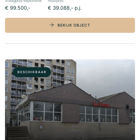
Vraagprijs exploitatie
Huurprijs
€ 99.500,-
€ 39.088,- p.j.
BEKIJK OBJECT
BESCHIKBAAR