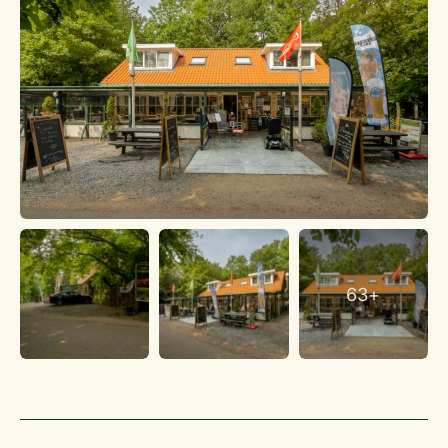
twaalfuurtjes. Als diner vallen vis- en vleesgerechten in de
smaak. Ook de stoofpotjes (tajine) worden gewaardeerd,
evenals gerechten die aansluiten bij het seizoen zoals
mosselen, wild en asperges. Voor groepen zijn er buffetten,
feesten en partijen mogelijk. Wat een fantastische plek voor
een familiefeest!
Restaurant Valkenisse is een heerlijke plek om te ondernemen.
Gasten genieten hier van de Zeeuwse rust en ruimte. Ze
komen te voet of op de fiets en genieten van al het moois dat
Zeeland te bieden heeft. Door hen gastvrij te ontvangen en
mooie, eerlijke gerechten te serveren draag je bij aan die
beleving. Vanzelfsprekend komen ze daar graag voor terug.
63+
Voor info: De heer Bart. Brinkman
Regiomanager Zeeland
Telefoon | 06 -53960241 | 033-2581330
E-mail | b.brinkman@klaassenbv.nl