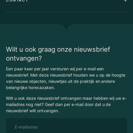
Advies
Vacatures
Huurindexering Bedrijfsruimte
Winkels
Algemene voorwaarden
Vergunningen
Kantoren
Privacyverklaring
Energielabel
Nieuws
Begrippenlijst Horecamakelaardij
Wilt u ook graag onze nieuwsbrief
ontvangen?
Een paar keer per jaar versturen wij per e-mail een
nieuwsbrief. Met deze nieuwsbrief houden we u op de hoogte
van nieuwe objecten, nieuwtjes uit de praktijk en andere
belangrijke horecazaken.
Wilt u ook deze nieuwsbrief ontvangen maar hebben wij uw e-
mailadres nog niet? Geef dan per e-mail door dat u de
nieuwsbrief wilt ontvangen.