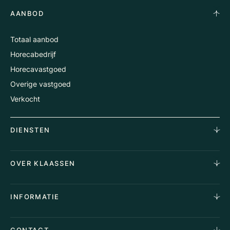
AANBOD
Totaal aanbod
Horecabedrijf
Horecavastgoed
Overige vastgoed
Verkocht
DIENSTEN
Horecamakelaardij
OVER KLAASSEN
Vastgoedmakelaardij
Aankoopopdracht
Over Ons
INFORMATIE
Stille verkoop
Team
Taxaties
Waarom Klaassen
Provincies
CONTACT