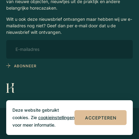
van nieuwe objecten, nieuwtjes uit de praktijk en andere
belangrijke horecazaken.
Wilt u ook deze nieuwsbrief ontvangen maar hebben wij uw e-
mailadres nog niet? Geef dan per e-mail door dat u de
nieuwsbrief wilt ontvangen.
ABONNEER
Deze website gebruikt
cookies. Zie
cookieinstellingen
ACCEPTEREN
© 2026 Klaassen
Privacy
Algemene
Horecamakelaars
voorwaarden
voor meer informatie.