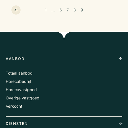
1
…
6
7
8
9
AANBOD
Totaal aanbod
Horecabedrijf
Horecavastgoed
Overige vastgoed
Verkocht
DIENSTEN