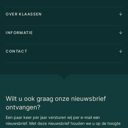
Horecamakelaardij
OVER KLAASSEN
Vastgoedmakelaardij
Aankoopopdracht
Over Ons
INFORMATIE
Stille verkoop
Team
Taxaties
Waarom Klaassen
Provincies
Advies
CONTACT
Vacatures
Huurindexering Bedrijfsruimte
Winkels
Algemene voorwaarden
Vergunningen
Kantoren
Privacyverklaring
Energielabel
Nieuws
Begrippenlijst Horecamakelaardij
Wilt u ook graag onze nieuwsbrief
ontvangen?
Een paar keer per jaar versturen wij per e-mail een
nieuwsbrief. Met deze nieuwsbrief houden we u op de hoogte