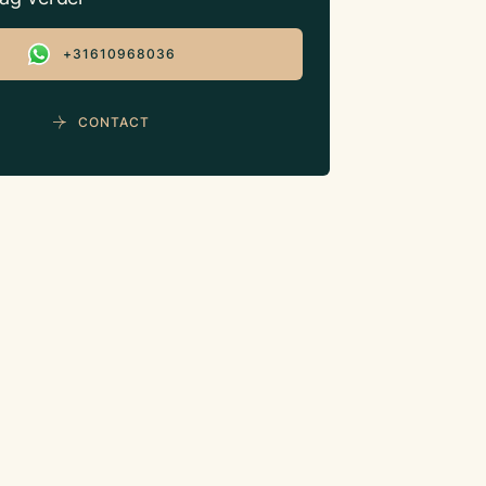
+31610968036
CONTACT