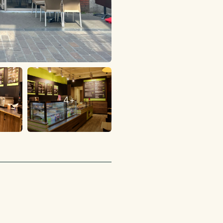
of
4+