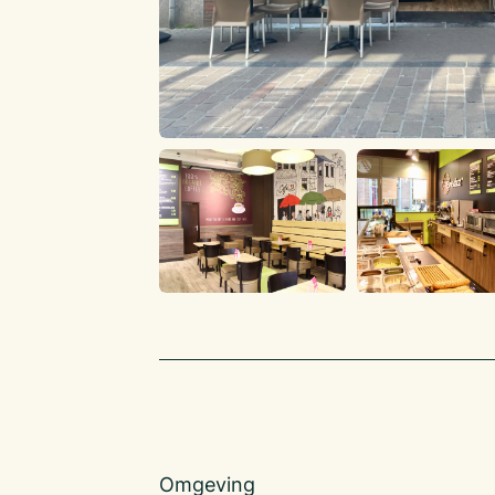
Vrijdag: Geopend van 11:00 tot 17:00
Zaterdag: Geopend van 11:00 tot 17:00
Zondag: Geopend van 11:00 tot 16:00
Nadere informatie: Ad Janse, 06-109 680 36 
a.janse@klaassenbv.nl
Code: ADJA 2385
Omgeving