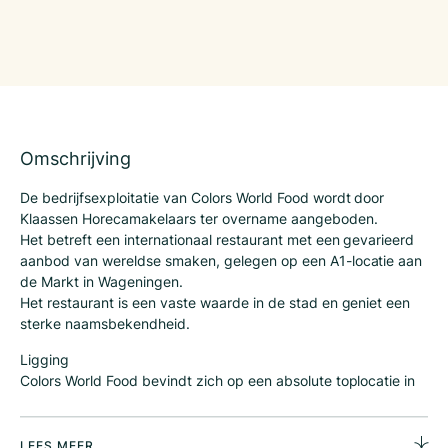
Omschrijving
De bedrijfsexploitatie van Colors World Food wordt door
Klaassen Horecamakelaars ter overname aangeboden.
Het betreft een internationaal restaurant met een gevarieerd
aanbod van wereldse smaken, gelegen op een A1-locatie aan
de Markt in Wageningen.
Het restaurant is een vaste waarde in de stad en geniet een
sterke naamsbekendheid.
Ligging
Colors World Food bevindt zich op een absolute toplocatie in
het bruisende hart van Wageningen. Wageningen staat
bekend om haar levendige sfeer, mede dankzij Wageningen
University, en trekt zowel studenten, bewoners als toeristen.
LEES MEER