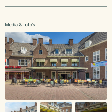
Het restaurant (met ca. 100 zitplaatsen) besteedt veel
aandacht aan vegetarische, veganistische en glutenvrije
opties, waardoor een brede doelgroep zich welkom voelt.
Deze toegankelijkheid, in combinatie met een creatieve
Media & foto’s
keuken en gastvrije bediening, maakt Colors World Food
geliefd bij zowel studenten en internationale bezoekers als
gezinnen en vaste gasten uit de regio.
De kleurrijke inrichting en het ruime terras versterken de
internationale uitstraling en maken het restaurant geschikt
voor zowel een intiem diner als grotere gezelschappen.
Het terras beschikt over ca. 60 zitplaatsen en heeft als groot
pluspunt dat er bijna de hele dag zon aanwezig is, waardoor
het een geliefde plek is voor lunch, diner en borrel.
Colors World Food is geopend van donderdag tot en met
maandag van 11:00 tot 22:00 uur (keuken tot 21:00 uur) en
gesloten op dinsdag en woensdag.
Dankzij deze ruime openingstijden kunnen gasten vrijwel de
hele week terecht voor lunch, diner of een ontspannen