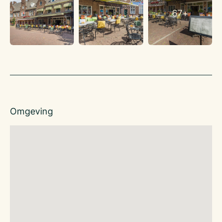
borrelmoment.
67+
Metrage / capaciteit
– Totale oppervlakte: ca. 275 m² (kelder, begane grond,
eerste verdieping, zolder).
– Zitplaatsen binnen: ca. 100.
– Terras: ca. 60 zitplaatsen.
Indeling
– Begane grond: entree, sfeervol restaurantgedeelte, ruime
bar en keuken (o.a. stoomoven, koelcellen, spoelkeuken).
– Eerste verdieping: extra restaurantgedeelte met ca. 50-60
Omgeving
zitplaatsen.
– Kelder: opslag en inloopdiepvries.
– Zolder: opslag, personeelsruimte en kantoor.
Vergunningen
De benodigde vergunningen zijn aanwezig.
Personeel
Er is een personeelsverplichting.
Inventaris