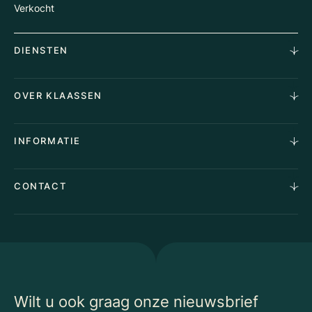
Verkocht
DIENSTEN
Horecamakelaardij
OVER KLAASSEN
Vastgoedmakelaardij
Aankoopopdracht
Over Ons
INFORMATIE
Stille verkoop
Team
Taxaties
Waarom Klaassen
Provincies
Advies
CONTACT
Vacatures
Huurindexering Bedrijfsruimte
Winkels
Algemene voorwaarden
Vergunningen
Kantoren
Privacyverklaring
Energielabel
Nieuws
Begrippenlijst Horecamakelaardij
Wilt u ook graag onze nieuwsbrief