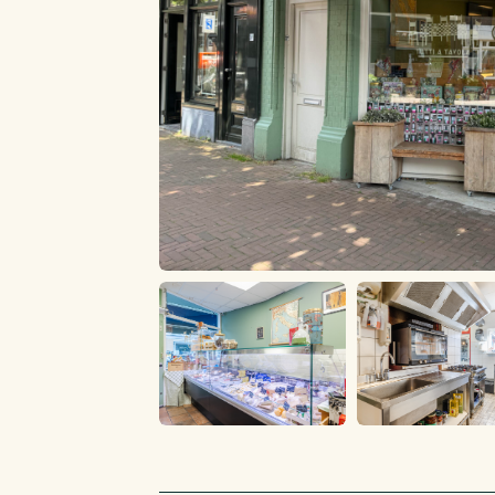
bevindt zich een gekoelde presentatie- en v
verse gerechten. Verder in de winkel is een 
aanwezig met diverse kazen, delicatessen en 
Achter de verkoopruimte bevinden zich:
Werkruimte voor bereiding van broodjes en ca
Keuken voor maaltijdproductie
Opslagruimte
Kantoorruimte
Doelgroep en Klantenbestand
Tutti a Tavola beschikt over een stabiele en tr
de directe omgeving. Daarnaast heeft de ond
aanzienlijk bestand van vaste zakelijke opdr
regelmatige basis catering wordt verzorgd.
Deze combinatie van particuliere en zakelijke
solide basis en een stabiele bedrijfsvoering.
Openingstijden
Maandag t/m vrijdag: 11.00 – 19.00 uur
Zaterdag: 09.00 – 17.00 uur