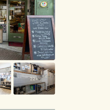
erkooptoonbank met
tweede toonbank
kleine gerechten.
tering
ouwe klantenkring uit
erneming een
achtgevers waarvoor op
22+
 omzet zorgt voor een