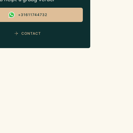
+31611744732
CONTACT