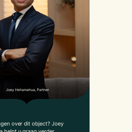
Joey Hehamahua, Partner
agen over dit object? Joey
 helpt u graag verder