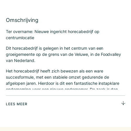
Omschrijving
Ter overname: Nieuwe ingericht horecabedrijf op
centrumlocatie
Dit horecabedrijf is gelegen in het centrum van een
groeigemeente op de grens van de Veluwe, in de Foodvalley
van Nederland.
Het horecabedrijf heeft zich bewezen als een ware
succesformule, met een stabiele omzet gedurende de
afgelopen jaren. Hierdoor is dit een fantastische instapklare
onderneming voor een nieuwe ondernemer. De zaak is dan
ook in 2023 volledig nieuw ingericht. Alle installaties en
apparatuur zijn dan ook gekeurd en goed onderhouden.
LEES MEER
Het concept van dit horecabedrijf is divers en aantrekkelijk,
met een uitgebreide menukaart waarop voor iedereen iets te
vinden is. Het betreft op dit moment een all-day concept, met
ruimte voor uitbereiding naar de avond.