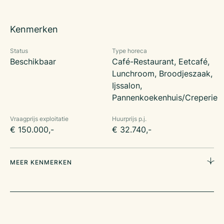
Financiële informatie:
• Vraagprijs bedrijfsexploitatie: € 150.000,-
Kenmerken
• Huurprijs per jaar: € 32.740,-, exclusief BTW, servicekosten
en administratiekosten.
Status
Type horeca
Beschikbaar
Café-Restaurant, Eetcafé,
Meer info? Neem dan contact op met Pepijn van Lier via 06
Lunchroom, Broodjeszaak,
40240698 of stuur een e-mail naar p.vanlier@klaassenbv.nl
Ijssalon,
Pannenkoekenhuis/Creperie
Vraagprijs exploitatie
Huurprijs p.j.
€ 150.000,-
€ 32.740,-
MEER KENMERKEN