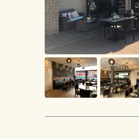
Inrichtingseisen
Het pand voldoet aan de inrichtingseisen
Afnameverplichtingen
Er zijn geen afnameverplichtingen.
Bruikleengoederen
Geen. Alles eigendom.
Automatenverplichting
Niet van toepassing
Leasecontracten
Niet van toepassing
Personeel
Er zijn geen vaste medewerkers in dienst. Het 
uren contracten en oproepkrachten.
Vraagprijs
De vraagprijs van de bedrijfsexploitatie bedr