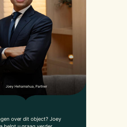
Joey Hehamahua, Partner
agen over dit object? Joey
 helpt u graag verder