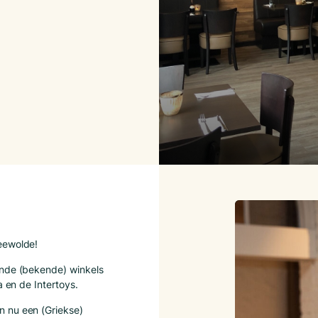
eewolde!
ende (bekende) winkels
a en de Intertoys.
 nu een (Griekse)