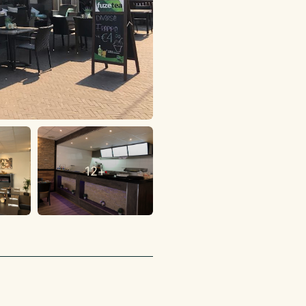
12+
bedrijf werkt met nul
aagt €85.000