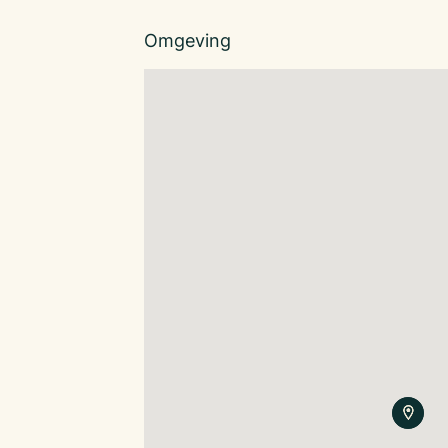
De huurprijs
De huurprijs bedraagt van het pand bedraagt
Omgeving
€ 1.550,–per maand ex BTW
Looptijd : 5 jaar
Verlening : 5 jaar
Waarborg : 3 maanden
Indexering : Ja, jaarlijks
Oplevering : casco plus
Model : BW 7:290 winkelruimte aangevuld me
Meer informatie?
Neem contact op met Joey@klaassenbv.nl.
Alle verstrekte informatie is geheel vrijblijve
Hieraan kunnen geen rechten worden ontleend