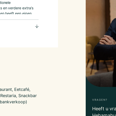
tionele
s en verdere extra’s
 en heeft een eigen
d en opnieuw
. 30 zitplaatsen, een
te counter, open
oep en een
de totale oppervlakte
e bushaltes rondom het
aurant, Eetcafé,
 Restaria, Snackbar
VRAGEN?
nbankverkoop)
rivémarkt en de
Heeft u vr
ruk bezocht met vele
Hehamahua