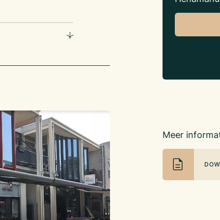
g geopend vanaf 11:00
edrijven, woningen en
Zeewolde.
)
Meer informat
)
DOW
 koop
n