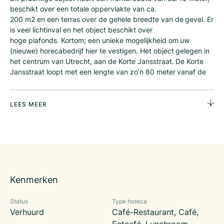
beschikt over een totale oppervlakte van ca.
200 m2 en een terras over de gehele breedte van de gevel. Er
is veel lichtinval en het object beschikt over
hoge plafonds. Kortom; een unieke mogelijkheid om uw
(nieuwe) horecabedrijf hier te vestigen. Het object gelegen in
het centrum van Utrecht, aan de Korte Jansstraat. De Korte
Jansstraat loopt met een lengte van zo’n 80 meter vanaf de
Domstraat naar het Janskerkhof en is gelegen in de schaduw
van de Domtoren op een perfecte locatie, in een
karakteristiek pand. In de directe omgeving bevinden zich
LEES MEER
diverse (bekende) horecabedrijven zoals de
Streeftfoodclub, Ruby Rose, Poképerfect, KARAF, The Smooth
Brothers, maar ook winkels als Styled By Jules, New Tailor en
Love 4 Beads. De traffic is hoog in de Korte Jansstraat.
Momenteel is op de te huur aangeboden locatie
Landgoedwinkel en lunchroom Marienwaerdt gevestigd. De
Kenmerken
winkel / lunchroom is in 2018 compleet verbouwd. De naam
komt van het Landgoed Marienwaerdt en heeft meerdere
Status
Type horeca
winkels waar geluncht kan worden of boodschappen gedaan
Verhuurd
Café-Restaurant, Café,
kunnen worden. Door de naamsbekendheid kennen