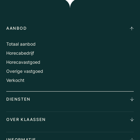
AANBOD
Totaal aanbod
Horecabedrijf
Horecavastgoed
Overige vastgoed
Verkocht
DIENSTEN
Horecamakelaardij
OVER KLAASSEN
Vastgoedmakelaardij
Aankoopopdracht
Over Ons
INFORMATIE