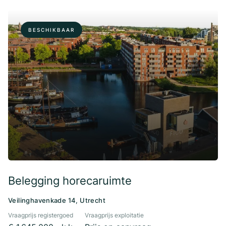
BESCHIKBAAR
Belegging horecaruimte
Veilinghavenkade 14, Utrecht
Vraagprijs registergoed
Vraagprijs exploitatie