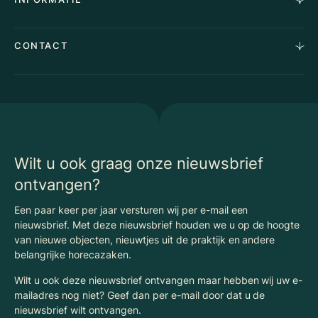
Stille verkoop
Team
Taxaties
Waarom Klaassen
Provincies
Advies
CONTACT
Vacatures
Huurindexering Bedrijfsruimte
Winkels
Algemene voorwaarden
Vergunningen
Kantoren
Privacyverklaring
Energielabel
Nieuws
Begrippenlijst Horecamakelaardij
Wilt u ook graag onze nieuwsbrief
ontvangen?
Een paar keer per jaar versturen wij per e-mail een
nieuwsbrief. Met deze nieuwsbrief houden we u op de hoogte
van nieuwe objecten, nieuwtjes uit de praktijk en andere
belangrijke horecazaken.
Wilt u ook deze nieuwsbrief ontvangen maar hebben wij uw e-
mailadres nog niet? Geef dan per e-mail door dat u de
nieuwsbrief wilt ontvangen.