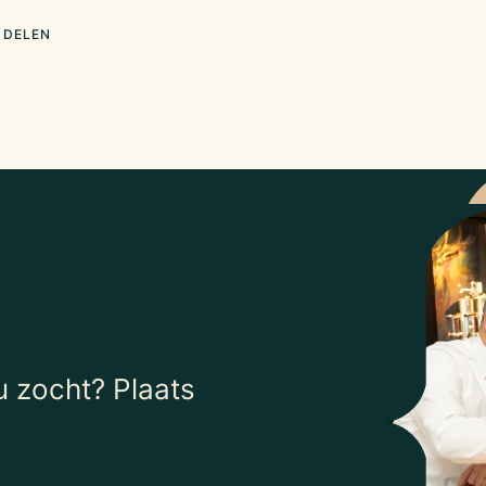
n.
 DELEN
zend
o.a. uit: alle
ventaris / inrichting,
nts, uitstaande
 en verplichtingen en
 zocht? Plaats
end euro exclusief BTW
sruimte volgens artikel
2018, voor een periode