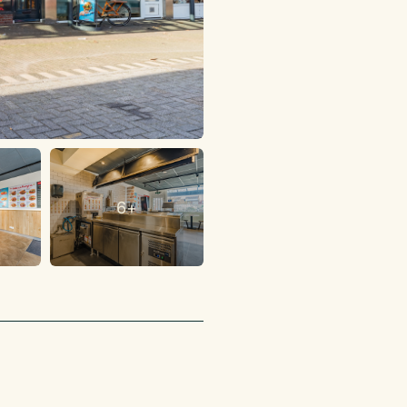
ikte horeca.
ule. Al 30 jaar
heid. Het verhaal van
al in Nederland meer
l kennis en ervaring!
cht voor kwaliteit en
aarom duurzaam vlees
en, verse weidemelk en
n toe aan het
6+
n profiteer je van de
oonlijke
ndernemers. Alle
er wordt op
ocussen op het lokaal
is ingedeeld: entree,
ken, opslagruimte en
 beschikbaar.