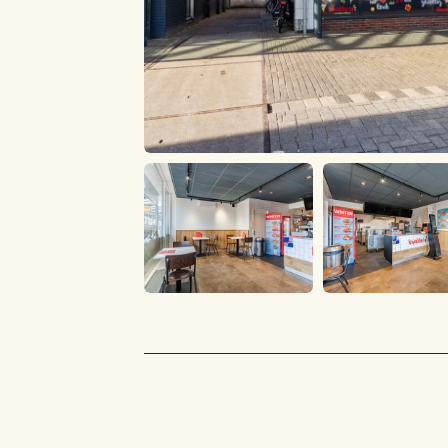
detailhandel en daarbij behorende ondergesch
BEDRIJFSCONCEPT
Kwalitaria is een sterke franchise cafetariaform
kenmerken zij zich door kwaliteit en duurzaam
Kwalitaria begint in 1990 en inmiddels zijn er 
dan 130 Kwalitaria vestigingen. Een netwerk vo
De formule staat voor (h)eerlijk eten met aanda
duurzaamheid. Waar mogelijk gebruiken ze d
van Hollandse bodem, plofkipvrije kipproduct
voegen ze steeds meer vegetarische gerechte
assortiment. Door je bij Kwalitaria aan te sluite
sterke marketing, goede inkoopcondities, pers
ondernemerssupport en een netwerk vol top o
trends en ontwikkelingen worden gevolgd en 
ingespeeld. Je hebt dus alle ruimte om je te f
ondernemerschap.
OPPERVLAKTE
De gehuurde ruimte is 130 m2, welke als volgt 
bar, verkoopruimte, hal toiletgroep, open keu
kelder. Meetrapport conform NEN 2580 is niet