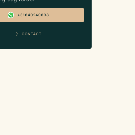
+31640240698
CONTACT