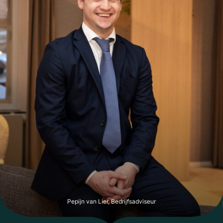
voor een periode van jaar met 5 optiejaren.
BIJLAGEN
Inventarislijst
Plattegronden
Winst- en verliesrekening en omzetcijfers
Kopie vergunning(en)
Huurovereenkomst
VOORRADEN
De voorraden dienen tegen inkoopprijzen te worden
overgenomen op datum van overdracht.
BIEDINGEN EN GUNNING
Alle biedingen dienen uitsluitend schriftelijk en rechtsgeldig
ondertekend te worden ingediend. Mondelinge, telefonische
of op andere wijze gedane biedingen worden niet in
behandeling genomen.
De gunning van de koop geschiedt uitsluitend door de
Pepijn van Lier, Bedrijfsadviseur
verkoper, die zich het recht voorbehoudt om zonder opgave
van redenen een of meerdere biedingen te weigeren, dan wel