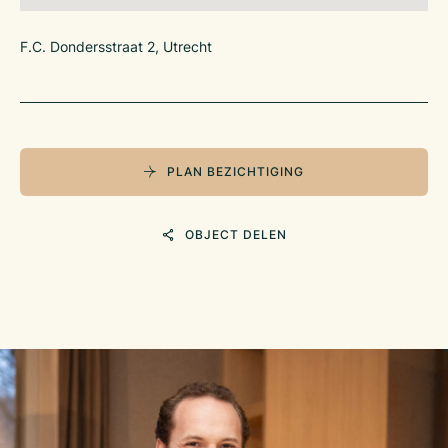
VERGUNNINGEN
De benodigde vergunning is aanwezig.
F.C. Dondersstraat 2, Utrecht
PERSONEEL
Er is een personeelsbestand aanwezig.
VRAAGPRIJS BEDRIJFSEXPLOITATIE
€ 150.000,-, zegge: honderdvijftigduizend euro
PLAN BEZICHTIGING
De vraagprijs van de bedrijfsexploitatie bestaat o.a. uit: alle
activiteiten en de daaraan verbonden bedrijfsinventaris /
inrichting, huurdersbelang, goodwill, handelsnaam, de
OBJECT DELEN
domeinnaam, ‘social’ media accounts, uitstaande
boekingen/reserveringen, contractuele rechten en
verplichtingen en personeel, exclusief de aanwezige
voorraden.
HUURPRIJS REGISTERGOED
€ 80.568,- per jaar, zegge: tachtigduizend
vijfhonderdachtenzestig euro exclusief BTW
Er is sprake van een huurovereenkomst bedrijfsruimte volgens
artikel 7:290 BW, welke is ingegaan op 1 september 2018,