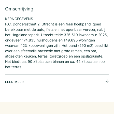
Omschrijving
KERNGEGEVENS
F.C. Dondersstraat 2, Utrecht is een fraai hoekpand, goed
bereikbaar met de auto, fiets en het openbaar vervoer, nabij
het Hogelandsepark. Utrecht telde 325.510 inwoners in 2025,
ongeveer 174.835 huishoudens en 149.695 woningen
waarvan 42% koopwoningen zijn. Het pand (290 m2) beschikt
over een sfeervolle brasserie met grote ramen, een bar,
afgesloten keuken, terras, toiletgroep en een opslagruimte.
Het biedt ca. 90 zitplaatsen binnen en ca. 42 zitplaatsen op
het terras.
SITUERING
Proeflokaal Donders ligt op een strategische zichlocatie op de
LEES MEER
hoek van de statige F.C. Dondersstraat. De combinatie van
het historische stadscentrum en de levendigheid van deze
moderne stadswijk voelen als een verademing. Gelegen in het
hart van de wijk Wittevrouwen, fungeert dit proeflokaal als
een natuurlijke ontmoetingsplek voor de buurt. Wittevrouwen
staat bekend om haar charmante straatjes, actieve