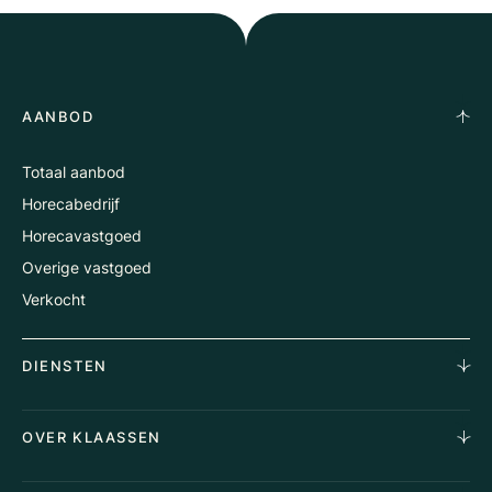
AANBOD
Totaal aanbod
Horecabedrijf
Horecavastgoed
Overige vastgoed
Verkocht
DIENSTEN
Horecamakelaardij
OVER KLAASSEN
Vastgoedmakelaardij
Aankoopopdracht