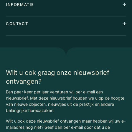
Over Ons
INFORMATIE
Stille verkoop
Team
Taxaties
Waarom Klaassen
Provincies
Advies
CONTACT
Vacatures
Huurindexering Bedrijfsruimte
Winkels
Algemene voorwaarden
Vergunningen
Kantoren
Privacyverklaring
Energielabel
Nieuws
Begrippenlijst Horecamakelaardij
Wilt u ook graag onze nieuwsbrief
ontvangen?
Een paar keer per jaar versturen wij per e-mail een
nieuwsbrief. Met deze nieuwsbrief houden we u op de hoogte
van nieuwe objecten, nieuwtjes uit de praktijk en andere
belangrijke horecazaken.
Wilt u ook deze nieuwsbrief ontvangen maar hebben wij uw e-
mailadres nog niet? Geef dan per e-mail door dat u de