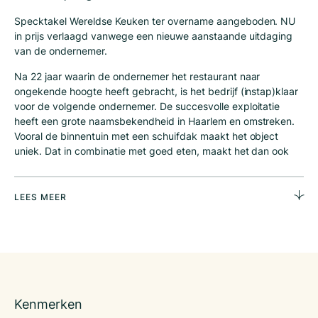
Specktakel Wereldse Keuken ter overname aangeboden. NU
in prijs verlaagd vanwege een nieuwe aanstaande uitdaging
van de ondernemer.
Na 22 jaar waarin de ondernemer het restaurant naar
ongekende hoogte heeft gebracht, is het bedrijf (instap)klaar
voor de volgende ondernemer. De succesvolle exploitatie
heeft een grote naamsbekendheid in Haarlem en omstreken.
Vooral de binnentuin met een schuifdak maakt het object
uniek. Dat in combinatie met goed eten, maakt het dan ook
een zeer winstgevend bedrijf, met nog voldoende groei
mogelijkheden.
LEES MEER
Profilering:
Specktakel is een restaurant met een wereldse keuken. Niet
alleen de inrichting straalt wereldse sferen uit, maar ook het
menu is gebaseerd op wereldse- en eerlijke ingrediënten.
Alles komt uit eigen keuken en elk kwartaal wisselt het menu
op basis van beschikbare seizoensproducten.
Kenmerken
Bij Specktakel eet je niet stilletjes. De kleuren, aroma’s en