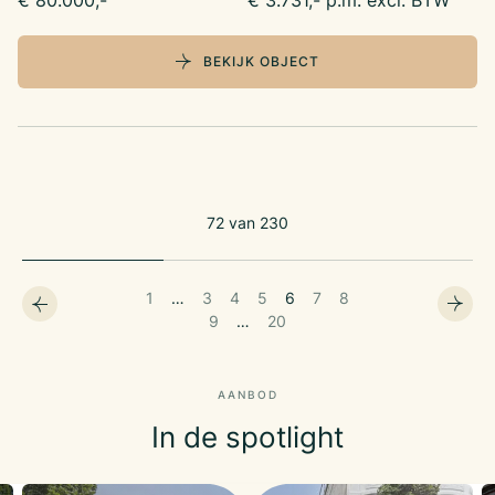
€ 80.000,-
€ 3.731,- p.m. excl. BTW
BEKIJK OBJECT
72
van
230
1
…
3
4
5
6
7
8
9
…
20
AANBOD
In de spotlight