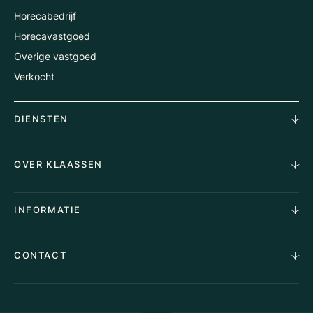
Horecabedrijf
Horecavastgoed
Overige vastgoed
Verkocht
DIENSTEN
Horecamakelaardij
OVER KLAASSEN
Vastgoedmakelaardij
Aankoopopdracht
Over Ons
INFORMATIE
Stille verkoop
Team
Taxaties
Waarom Klaassen
Provincies
Advies
CONTACT
Vacatures
Huurindexering Bedrijfsruimte
Winkels
Algemene voorwaarden
Vergunningen
Kantoren
Privacyverklaring
Energielabel